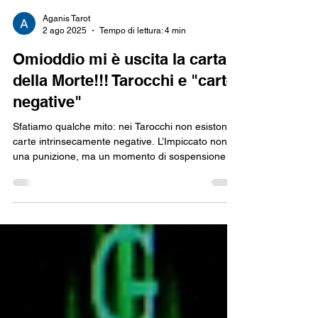
Aganis Tarot
2 ago 2025
Tempo di lettura: 4 min
Omioddio mi è uscita la carta
della Morte!!! Tarocchi e "carte
negative"
Sfatiamo qualche mito: nei Tarocchi non esistono
carte intrinsecamente negative. L’Impiccato non è
una punizione, ma un momento di sospensione e
cambiamento; la Morte è trasformazione; il
Diavolo ci invita a guardare le nostre ombre; la
Torre libera ciò che non serve più. Ogni Arcano
“oscuro” è una tappa necessaria del viaggio del
Matto, un’occasione per lasciare il passato e