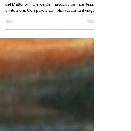
La Ballata del Matto
Un breve componimento che segue il cammino
del Matto, primo eroe dei Tarocchi, tra incertezze
e intuizioni. Con parole semplici racconta il viaggio
di scoperta e trasformazione attraverso gli Arcani
Maggiori, offrendo piccoli spunti per ricordarli e
collegarli fra loro. Non una spiegazione esaustiva,
ma un invito ad avvicinarsi ai Tarocchi in modo più
leggero e personale,