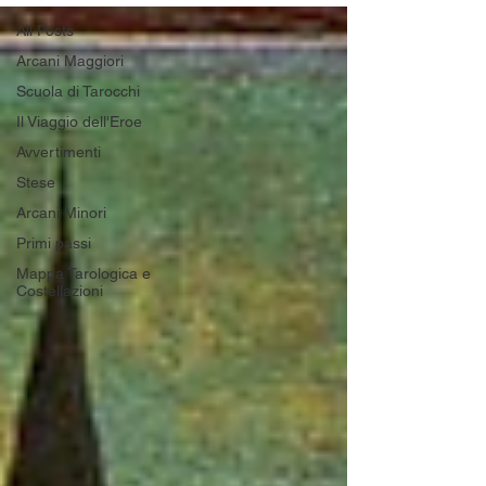
All Posts
Arcani Maggiori
Scuola di Tarocchi
Il Viaggio dell'Eroe
Avvertimenti
Stese
Arcani Minori
Primi passi
Mappa Tarologica e
Costellazioni