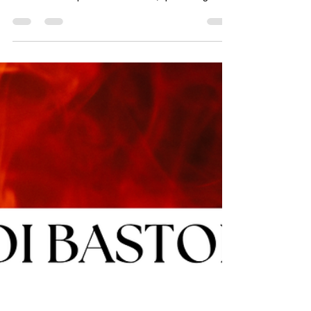
Il 6 di Spade nei Tarocchi:
significati e chiavi di lettura
Il 6 di Spade indica un passaggio: si lascia una
situazione per andare verso qualcosa di più
sostenibile. Dopo il conflitto del 5, qui si sceglie di
allontanarsi, anche se non è facile. È un
movimento mentale e pratico, spesso necessario
per ritrovare equilibrio. In una stesa può
rappresentare distanza, cambiamento, transizione
o il bisogno di uscire da una situazione che non
funziona più.