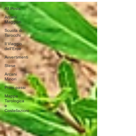
All Posts
Arcani
Maggiori
Scuola di
Tarocchi
Il Viaggio
dell'Eroe
Avvertimenti
Stese
Arcani
Minori
Primi passi
Mappa
Tarologica
e
Costellazioni