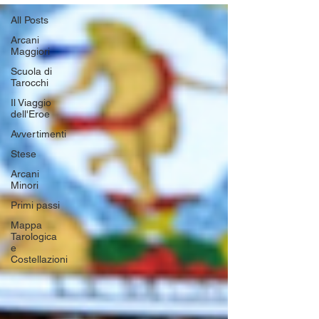
All Posts
Arcani
Maggiori
Scuola di
Tarocchi
Il Viaggio
dell'Eroe
Avvertimenti
Stese
Arcani
Minori
Primi passi
Mappa
Tarologica
e
Costellazioni