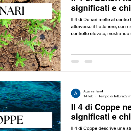
significati e chi
Il 4 di Denari mette al centro
attraverso il trattenere, con ri
controllo elevato, mostrando 
personale richieda attenzione
protezione si irrigidisca e tr
struttura che limita il movimen
Aganis Tarot
14 feb
Tempo di lettura: 2 
Il 4 di Coppe n
significati e chi
Il 4 di Coppe descrive una st