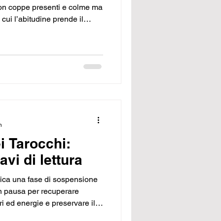
con coppe presenti e colme ma
cui l’abitudine prende il
 osservare il proprio sguardo,
è e il confine sottile tra
ili.
n
ei Tarocchi:
avi di lettura
ndica una fase di sospensione
in pausa per recuperare
ri ed energie e preservare il
o come il riposo possa