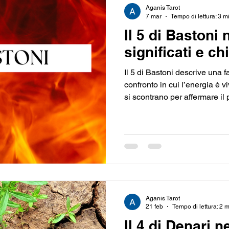
Aganis Tarot
7 mar
Tempo di lettura: 3 m
Il 5 di Bastoni 
significati e chi
Il 5 di Bastoni descrive una f
confronto in cui l’energia è v
si scontrano per affermare il 
diventa una prova che mette i
mancanza di coordinamento, 
possa trasformarsi in cresci
seconda della direzione che v
Aganis Tarot
21 feb
Tempo di lettura: 2 
Il 4 di Denari n