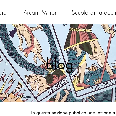
iori
Arcani Minori
Scuola di Tarocch
blog
In questa sezione pubblico una lezione a 