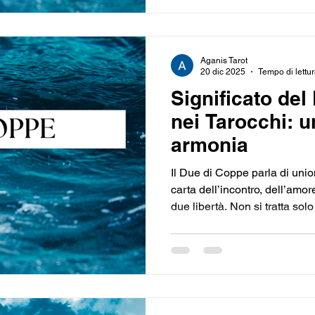
Aganis Tarot
20 dic 2025
Tempo di lettur
Significato del
nei Tarocchi: u
armonia
Il Due di Coppe parla di unio
carta dell’incontro, dell’amor
due libertà. Non si tratta sol
di ogni legame fondato sulla s
seconda lezione dell’Acqua: r
che ti arricchiscono.