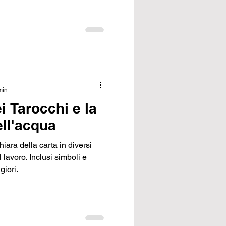
utenzione mentale che
 permette di ripartire con
.
min
i Tarocchi e la
ell'acqua
iara della carta in diversi
l lavoro. Inclusi simboli e
giori.