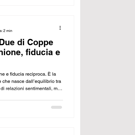
a: 2 min
 Due di Coppe
nione, fiducia e
ne e fiducia reciproca. È la
e che nasce dall’equilibrio tra
o di relazioni sentimentali, ma
incerità e sul rispetto. È la
iconoscere e nutrire i legami