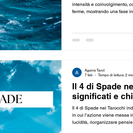
intensità e coinvolgimento, 
ferme, mostrando una fase in 
posto del desiderio e invita a
il valore attribuito a ciò che c’
accontentarsi e restare immob
Aganis Tarot
7 feb
Tempo di lettura: 2 mi
Il 4 di Spade n
significati e chi
Il 4 di Spade nei Tarocchi i
in cui l’azione viene messa 
lucidità, riorganizzare pensie
controllo interiore, mostrand