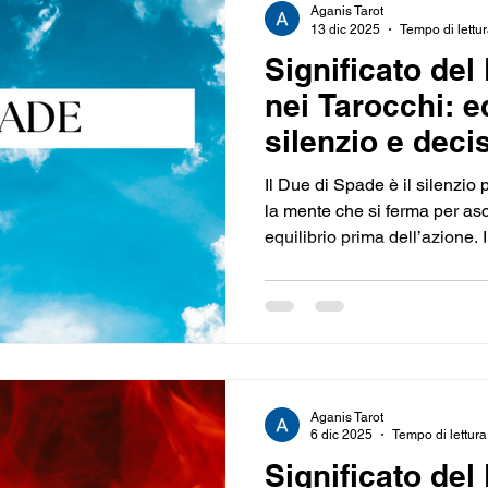
Aganis Tarot
13 dic 2025
Tempo di lettur
Significato del
nei Tarocchi: eq
silenzio e deci
Il Due di Spade è il silenzio
la mente che si ferma per asco
equilibrio prima dell’azione. 
per ritrovare chiarezza e cor
dell’Aria: non fuggire dalla s
momento giusto per vederla c
Aganis Tarot
6 dic 2025
Tempo di lettura
Significato del