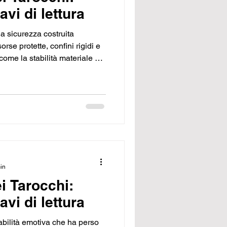
avi di lettura
 la sicurezza costruita
sorse protette, confini rigidi e
come la stabilità materiale e
 costante per evitare che la
asformi ciò che sostiene in una
to e la crescita.
min
ei Tarocchi:
avi di lettura
abilità emotiva che ha perso