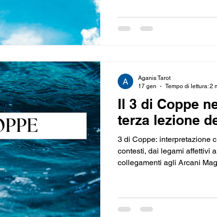
diventare uno spazio di man
prepara il passo successivo e
maggiore chiarezza e solidità
Aganis Tarot
17 gen
Tempo di lettura: 2 
Il 3 di Coppe ne
terza lezione d
3 di Coppe: interpretazione ch
contesti, dai legami affettivi a
collegamenti agli Arcani Mag