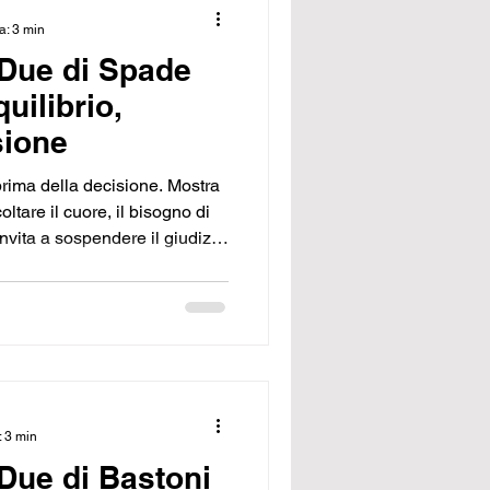
a: 3 min
 Due di Spade
uilibrio,
sione
 prima della decisione. Mostra
ltare il cuore, il bisogno di
Invita a sospendere il giudizio
aggio. È la seconda lezione
celta, ma attendere il
on lucidità.
: 3 min
 Due di Bastoni