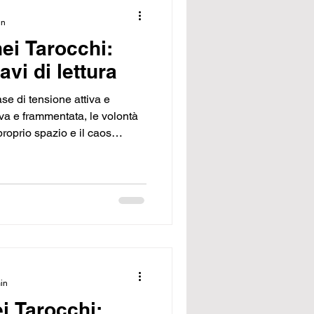
in
nei Tarocchi:
avi di lettura
ase di tensione attiva e
iva e frammentata, le volontà
proprio spazio e il caos
n luce attriti, competizione e
mostrando come il conflitto
ta oppure disperdere energie a
iene data allo sforzo.
min
ei Tarocchi: