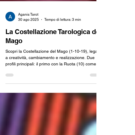
Aganis Tarot
30 ago 2025
Tempo di lettura: 3 min
La Costellazione Tarologica del
Mago
Scopri la Costellazione del Mago (1-10-19), legata
a creatività, cambiamento e realizzazione. Due
profili principali: il primo con la Ruota (10) come
Personalità e il Sole (19) come Ombra; il secondo
con il Sole come Personalità e la Ruota come
Maestra. In entrambi, il Bagatto (1) rappresenta
l’Anima, invitando a trasformare idee in azioni
concrete. Lezioni chiave: guidare il cambiamento,
valorizzarsi e trovare contesti dove brillare
davvero.