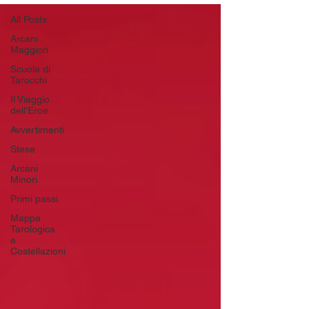
All Posts
Arcani
Maggiori
Scuola di
Tarocchi
Il Viaggio
dell'Eroe
Avvertimenti
Stese
Arcani
Minori
Primi passi
Mappa
Tarologica
e
Costellazioni