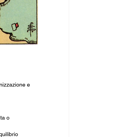
anizzazione e 
ta o 
uilibrio 