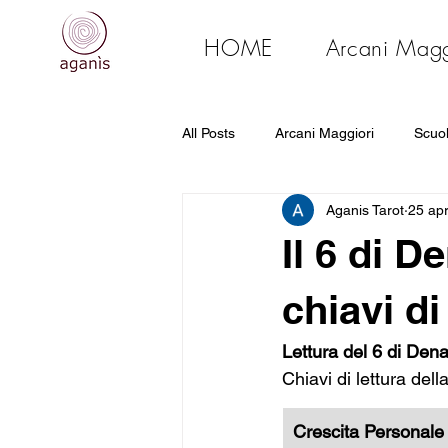
HOME
Arcani Magg
All Posts
Arcani Maggiori
Scuol
Aganis Tarot
25 ap
Primi passi
Mappa Tarologica e
Il 6 di D
chiavi di
Lettura del 6 di Dena
Chiavi di lettura dell
Crescita Personale