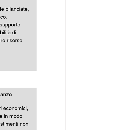
te bilanciate, 
co, 
 supporto 
ilità di 
ire risorse
nanze
ri economici, 
re in modo 
estimenti non 