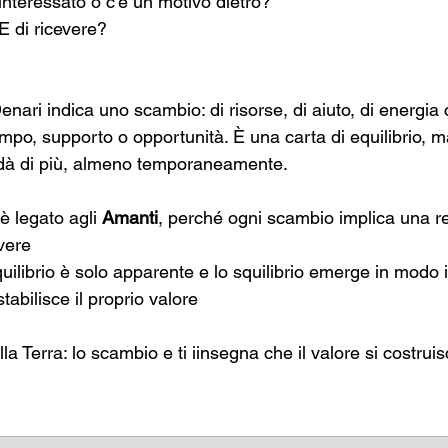
sinteressato o c'è un motivo dietro?
E di ricevere?
 Denari indica uno scambio: di risorse, di aiuto, di energia
tempo, supporto o opportunità. È una carta di equilibrio, m
dà di più, almeno temporaneamente. 
 legato agli 
Amanti
, perché ogni scambio implica una r
evere
quilibrio è solo apparente e lo squilibrio emerge in modo
stabilisce il proprio valore
la Terra: lo scambio e ti iinsegna che il valore si costrui