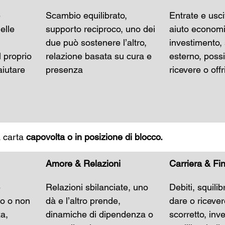
 
Scambio equilibrato, 
Entrate e usci
elle 
supporto reciproco, uno dei 
aiuto economi
due può sostenere l’altro, 
investimento,
 proprio 
relazione basata su cura e 
esterno, possib
aiutare 
presenza
ricevere o offr
a carta 
capovolta o in posizione di blocco.
Amore & Relazioni
Carriera & Fi
 
Relazioni sbilanciate, uno 
Debiti, squilib
po o non 
dà e l’altro prende, 
dare o riceve
a, 
dinamiche di dipendenza o 
scorretto, inv