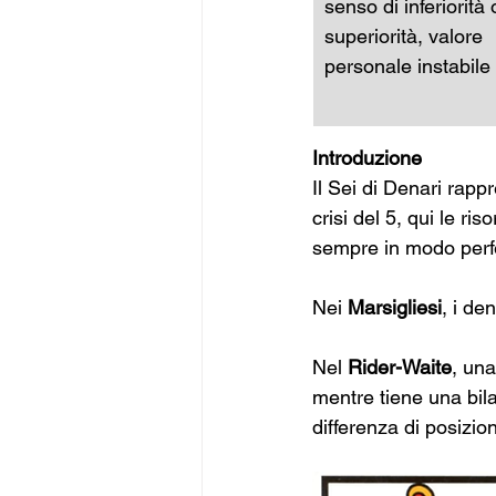
senso di inferiorità 
superiorità, valore 
personale instabile
Introduzione
Il Sei di Denari rapp
crisi del 5, qui le ri
sempre in modo perfe
Nei 
Marsigliesi
, i de
Nel 
Rider-Waite
, una
mentre tiene una bil
differenza di posizion