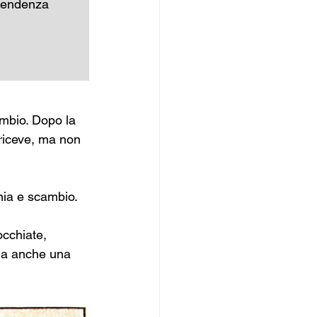
ipendenza 
ambio. Dopo la 
i riceve, ma non 
nia e scambio.
occhiate, 
ma anche una 