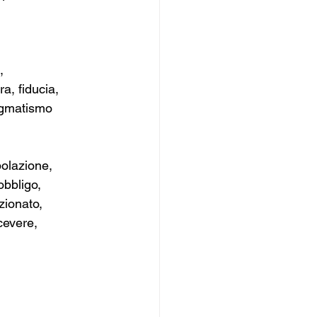
, 
a, fiducia, 
ragmatismo
olazione, 
obbligo, 
zionato, 
cevere, 