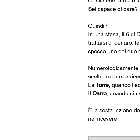
Quello che offri è di
Sei capace di dare? 
Quindi?
In una stesa, il 6 di
trattarsi di denaro, 
spesso uno dei due 
Numerologicamente è
scelta tra dare e ric
La 
Torre
, quando l’e
Il 
Carro
, quando si ri
È la sesta lezione del
nel ricevere