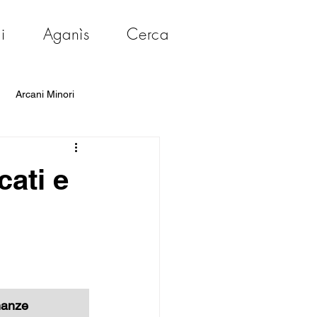
i
Aganìs
Cerca
Arcani Minori
cati e
nanze