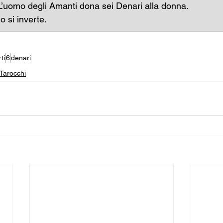
L’uomo degli Amanti dona sei Denari alla donna.
o si inverte.
ti
6
denari
 Tarocchi