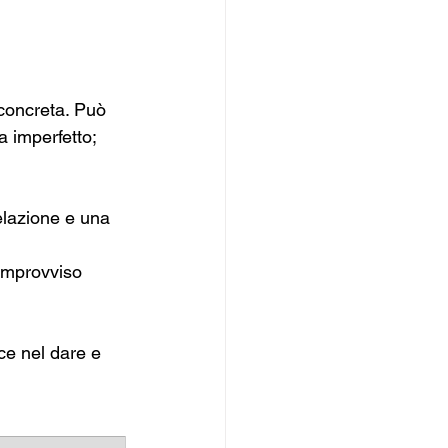
 concreta. Può 
a imperfetto; 
elazione e una 
 improvviso
sce nel dare e 