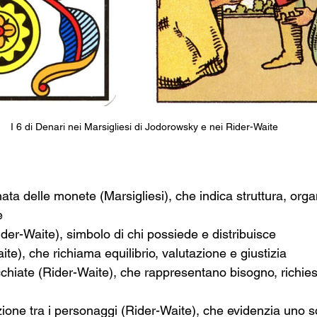
I 6 di Denari nei Marsigliesi di Jodorowsky e nei Rider-Waite
ata delle monete (Marsigliesi), che indica struttura, org
e
ider-Waite), simbolo di chi possiede e distribuisce
ite), che richiama equilibrio, valutazione e giustizia
cchiate (Rider-Waite), che rappresentano bisogno, richies
zione tra i personaggi (Rider-Waite), che evidenzia uno sq