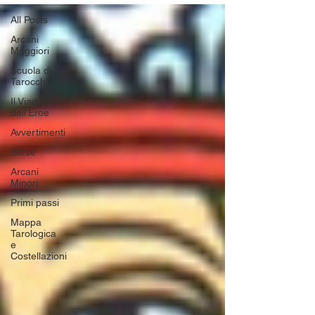
All Posts
Arcani
Maggiori
Scuola di
Tarocchi
Il Viaggio
dell'Eroe
Avvertimenti
Stese
Arcani
Minori
Primi passi
Mappa
Tarologica
e
Costellazioni