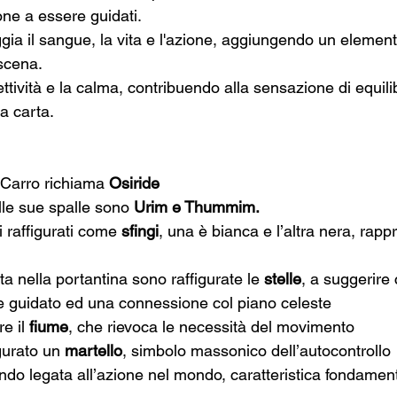
one a essere guidati.
gia il sangue, la vita e l'azione, aggiungendo un elemento 
scena.
cettività e la calma, contribuendo alla sensazione di equil
a carta.
 Carro richiama 
Osiride
le sue spalle sono
 Urim e Thummim.
i raffigurati come 
sfingi
, una è bianca e l’altra nera, rap
i
a nella portantina sono raffigurate le 
stelle
, a suggerire 
 e guidato ed una connessione col piano celeste
e il 
fiume
, che rievoca le necessità del movimento
gurato un 
martello
, simbolo massonico dell’autocontrollo
ondo legata all’azione nel mondo, caratteristica fondamen