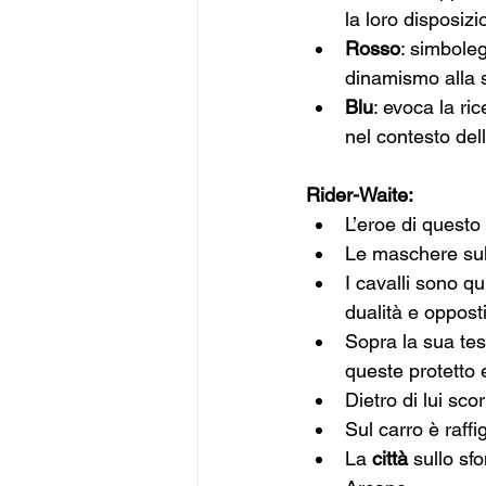
la loro disposizi
Rosso
: simboleg
dinamismo alla 
Blu
: evoca la ri
nel contesto dell
Rider-Waite:
L’eroe di questo
Le maschere sul
I cavalli sono qu
dualità e oppost
Sopra la sua test
queste protetto
Dietro di lui scorr
Sul carro è raffi
La 
città
 sullo sf