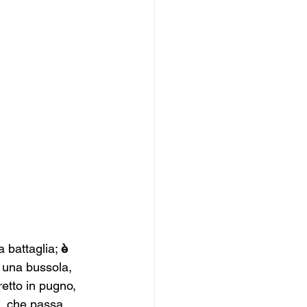
 battaglia; 
è 
una bussola, 
retto in pugno, 
a, che passa 