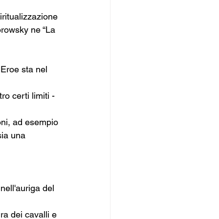
iritualizzazione 
orowsky ne “La 
L’Eroe sta nel 
 certi limiti - 
oni, ad esempio 
sia una 
nell'auriga del 
ra dei cavalli e 