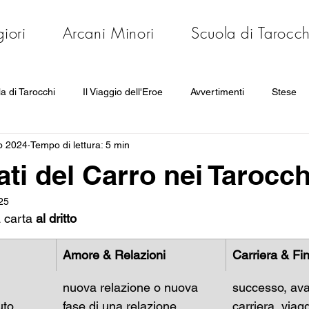
iori
Arcani Minori
Scuola di Tarocch
a di Tarocchi
Il Viaggio dell'Eroe
Avvertimenti
Stese
o 2024
Tempo di lettura: 5 min
 Costellazioni
cati del Carro nei Tarocch
25
a carta
 al dritto
Amore & Relazioni
Carriera & Fi
nuova relazione o nuova 
successo, av
uto 
fase di una relazione 
carriera, viagg