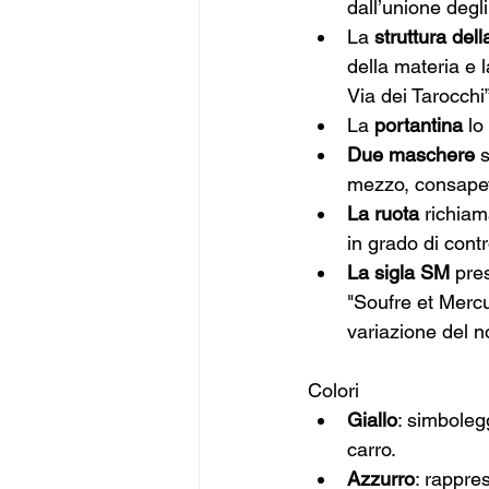
dall’unione degli
La 
struttura dell
della materia e 
Via dei Tarocchi”
La 
portantina
 lo
Due maschere 
s
mezzo, consapevo
La ruota 
richiam
in grado di contr
La sigla SM 
pre
"Soufre et Mercu
variazione del n
Colori
Giallo
: simbolegg
carro.
Azzurro
: rappres