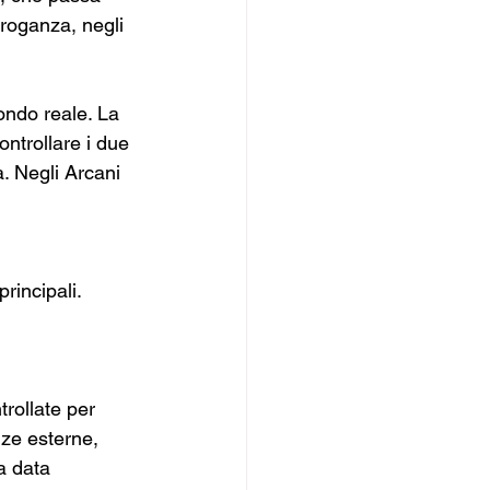
rroganza, negli 
ondo reale. La 
ontrollare i due 
a. Negli Arcani 
rincipali.
rollate per 
ze esterne, 
ia data 