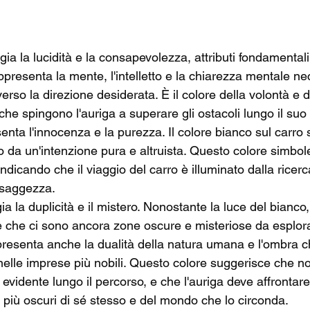
ia la lucidità e la consapevolezza, attributi fondamentali 
rappresenta la mente, l'intelletto e la chiarezza mentale ne
verso la direzione desiderata. È il colore della volontà e d
he spingono l'auriga a superare gli ostacoli lungo il su
enta l'innocenza e la purezza. Il colore bianco sul carro
to da un'intenzione pura e altruista. Questo colore simbol
 indicando che il viaggio del carro è illuminato dalla ricerc
a saggezza.
a la duplicità e il mistero. Nonostante la luce del bianco, 
 che ci sono ancora zone oscure e misteriose da esplora
presenta anche la dualità della natura umana e l'ombra 
nelle imprese più nobili. Questo colore suggerisce che no
evidente lungo il percorso, e che l'auriga deve affrontar
i più oscuri di sé stesso e del mondo che lo circonda.