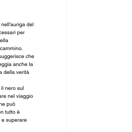
nell'auriga del 
cessari per 
ella 
o cammino.
 suggerisce che 
eggia anche la 
a della verità 
il nero sul 
re nel viaggio 
che può 
n tutto è 
e e superare 