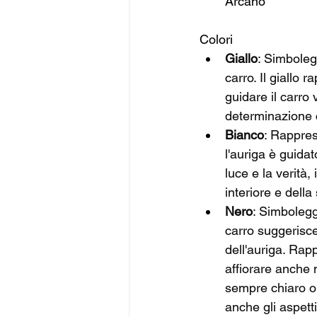
Arcano
Colori
Giallo
: Simbolegg
carro. Il giallo 
guidare il carro 
determinazione c
Bianco
: Rappres
l'auriga è guida
luce e la verità,
interiore e dell
Nero
: Simboleggi
carro suggerisce
dell'auriga. Rap
affiorare anche 
sempre chiaro o 
anche gli aspett