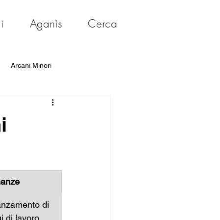
i
Aganìs
Cerca
Arcani Minori
i
nanze
anzamento di 
i di lavoro, 