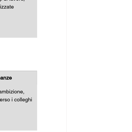
izzate
nanze
ambizione, 
erso i colleghi