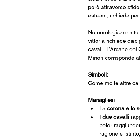
però attraverso sfide 
estremi, richiede per
Numerologicamente
vittoria richiede disc
cavalli. L’Arcano del 
Minori corrisponde a
Simboli:
Come molte altre cart
Marsigliesi
La
 corona e lo s
I 
due cavalli
 rap
poter raggiunger
ragione e istinto