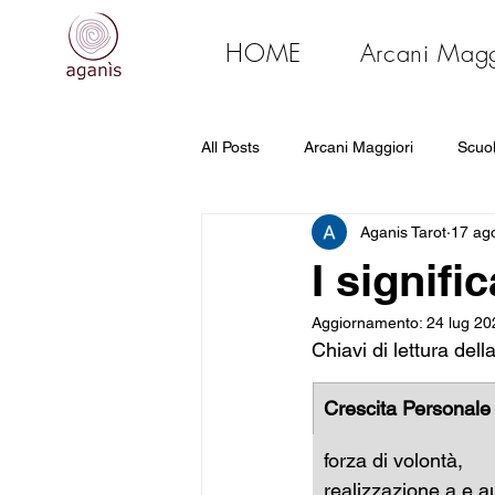
HOME
Arcani Magg
All Posts
Arcani Maggiori
Scuol
Aganis Tarot
17 ag
Primi passi
Mappa Tarologica e
I signifi
Aggiornamento:
24 lug 20
Chiavi di lettura dell
Crescita Personale
forza di volontà, 
realizzazione a e a