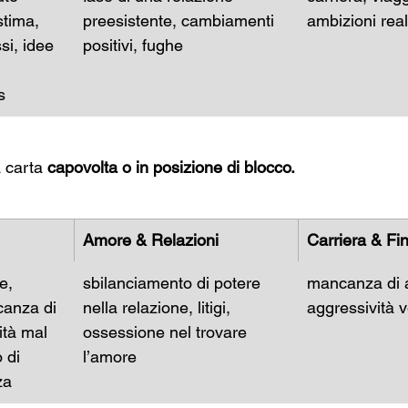
stima, 
preesistente, cambiamenti 
ambizioni real
si, idee 
positivi, fughe
s
a carta 
capovolta o in posizione di blocco.
Amore & Relazioni
Carriera & Fi
e, 
sbilanciamento di potere 
mancanza di 
anza di 
nella relazione, litigi, 
aggressività v
ità mal 
ossessione nel trovare 
 di 
l’amore
za