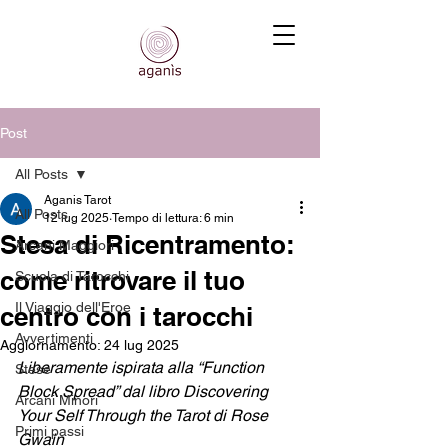
Post
All Posts
Aganis Tarot
All Posts
12 lug 2025
Tempo di lettura: 6 min
Stesa di Ricentramento:
Arcani Maggiori
come ritrovare il tuo
Scuola di Tarocchi
Il Viaggio dell'Eroe
centro con i tarocchi
Avvertimenti
Aggiornamento:
24 lug 2025
Liberamente ispirata alla “Function 
Stese
Block Spread” dal libro Discovering 
Arcani Minori
Your Self Through the Tarot di Rose 
Primi passi
Gwain