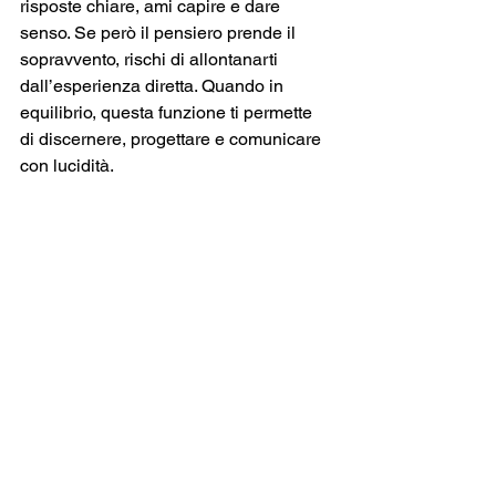
risposte chiare, ami capire e dare 
senso. Se però il pensiero prende il 
sopravvento, rischi di allontanarti 
dall’esperienza diretta. Quando in 
equilibrio, questa funzione ti permette 
di discernere, progettare e comunicare 
con lucidità.
Se manca l’
Aria
, scrivi, leggi, 
verbalizza i tuoi pensieri. Allena la 
mente senza farti ingabbiare dai 
pensieri.
FUOCO - Bastoni - La Sensazione
Qui domina l’energia del corpo, del 
fare, della vitalità. Ti esprimi attraverso 
il movimento, la creatività, l’entusiasmo. 
Sei portata all’azione e spesso ti affidi 
all’istinto. Se la funzione è eccessiva, 
potresti faticare a fermarti o riflettere 