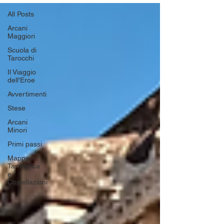
All Posts
Arcani
Maggiori
Scuola di
Tarocchi
Il Viaggio
dell'Eroe
Avvertimenti
Stese
Arcani
Minori
Primi passi
Mappa
Tarologica
e
Costellazioni