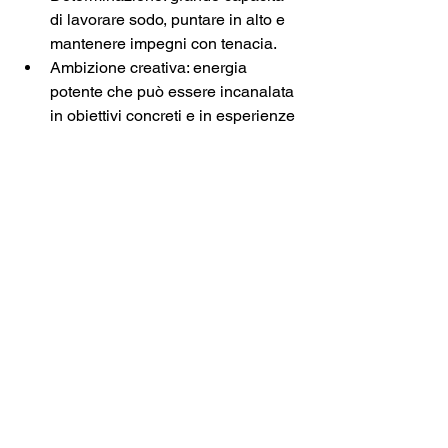
di lavorare sodo, puntare in alto e 
mantenere impegni con tenacia.
Ambizione creativa: energia 
potente che può essere incanalata 
in obiettivi concreti e in esperienze 
intense.
Lucidità critica: tendenza a 
smascherare illusioni e ipocrisie, 
vedere ciò che altri nascondono.
Punti deboli
Rigidità: visione del mondo 
strutturata che può diventare 
gabbia, con difficoltà ad accettare 
la complessità e le sfumature.
Orgoglio: rischio di apparire freddo 
e distante, promuovendo 
distinzioni artificiali fra sé e gli altri.