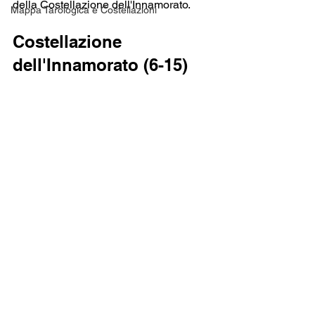
della Costellazione dell'Innamorato.
Mappa Tarologica e Costellazioni
Costellazione 
dell'Innamorato (6-15)