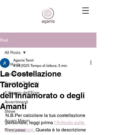
Post
All Posts
Aganis Tarot
All Posts
4 ott 2025
Tempo di lettura: 3 min
La Costellazione
Arcani Maggiori
Tarologica
Scuola di Tarocchi
Il Viaggio dell'Eroe
dell'Innamorato o degli
Avvertimenti
Amanti
Stese
N.B.Per calcolare la tua costellazione 
Arcani Minori
personale, leggi prima 
l'Articolo sulle 
Costellazioni. 
Questa è la descrizione 
Primi passi