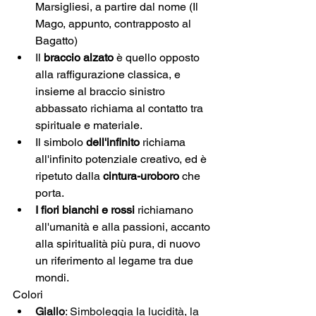
Marsigliesi, a partire dal nome (Il 
Mago, appunto, contrapposto al 
Bagatto)
Il 
braccio alzato
 è quello opposto 
alla raffigurazione classica, e 
insieme al braccio sinistro 
abbassato richiama al contatto tra 
spirituale e materiale.
Il simbolo 
dell'infinito
 richiama 
all'infinito potenziale creativo, ed è 
ripetuto dalla 
cintura-uroboro
 che 
porta.
I fiori bianchi e rossi
 richiamano 
all'umanità e alla passioni, accanto 
alla spiritualità più pura, di nuovo 
un riferimento al legame tra due 
mondi. 
Colori
Giallo
: Simboleggia la lucidità, la 