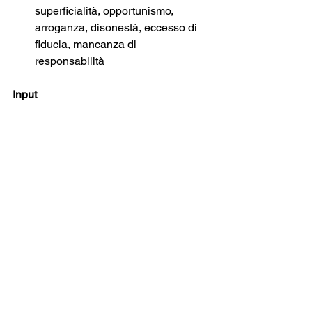
superficialità, opportunismo, 
arroganza, disonestà, eccesso di 
fiducia, mancanza di 
responsabilità 
Input
Dove stai concentrando le tue energie? 
I tuoi obiettivi sono chiari? Stai 
comunicando con gli altri? Cosa stai 
loro facendo vedere?