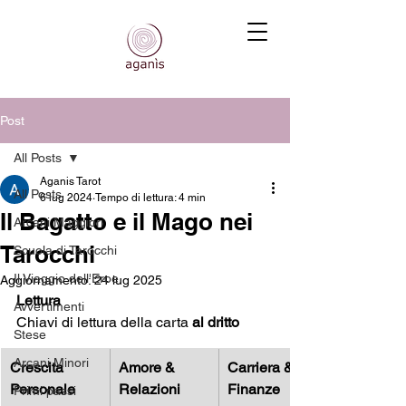
Post
All Posts
Aganis Tarot
All Posts
6 lug 2024
Tempo di lettura: 4 min
Il Bagatto e il Mago nei
Arcani Maggiori
Tarocchi
Scuola di Tarocchi
Il Viaggio dell'Eroe
Aggiornamento:
24 lug 2025
Lettura
Avvertimenti
Chiavi di lettura della carta
 al dritto
Stese
Arcani Minori
Crescita 
Amore & 
Carriera & 
Personale
Relazioni
Finanze
Primi passi