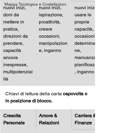
Mappa Tarologica e Costellazioni
nuovi inizi, 
nuovi inizi, 
nuovi inizi, 
doni da 
ispirazione, 
usare le 
mettere in 
proattività, 
proprie 
pratica, 
creare 
capacità, 
direzioni da 
occasioni, 
occasioni, 
prendere, 
manipolazion
determinazio
capacità 
e, inganno
ne, 
ancora 
mancanza 
inespresse, 
pianificazione
multipotenzial
, inganno
ità
Chiavi di lettura della carta 
capovolta o 
in posizione di blocco.
Crescita 
Amore & 
Carriera & 
Personale
Relazioni
Finanze