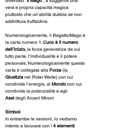
diventato “
Il Mago”
, a suggerire una 
vera e propria capacità magica 
piuttosto che un’abilità dubbia se non 
addirittura truffaldina.
Numerologicamente, il Bagatto/Mago è 
la carta numero 1. 
L’uno è il numero 
dell’inizio,
 la forza generatrice da cui 
tutto parte, l’individualità e il potere 
personale. Numerologicamente questa 
carta è collegata alla 
Forza
 (la 
Giustizia
 nei Rider Waite) con cui 
condivide l’energia, al 
Mondo
 con cui 
condivide la potenzialità e agli 
Assi
 degli Arcani Minori
Simbol
i
In entrambe le versioni, lo vediamo 
intento a lavorare con i 
4 elementi 