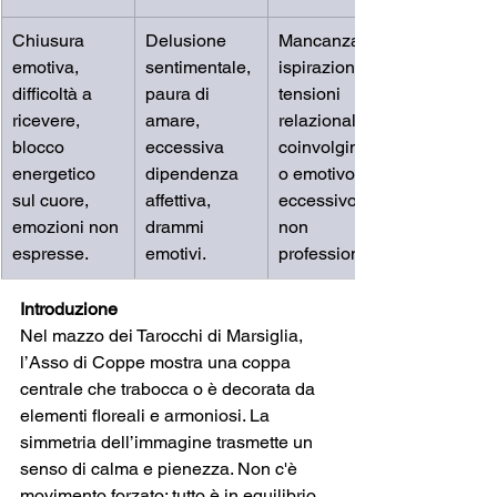
Chiusura 
Delusione 
Mancanza di 
emotiva, 
sentimentale, 
ispirazione, 
difficoltà a 
paura di 
tensioni 
ricevere, 
amare, 
relazionali, 
blocco 
eccessiva 
coinvolgiment
energetico 
dipendenza 
o emotivo 
sul cuore, 
affettiva, 
eccessivo o 
emozioni non 
drammi 
non 
espresse.
emotivi.
professionale.
Introduzione
Nel mazzo dei Tarocchi di Marsiglia, 
l’Asso di Coppe mostra una coppa 
centrale che trabocca o è decorata da 
elementi floreali e armoniosi. La 
simmetria dell’immagine trasmette un 
senso di calma e pienezza. Non c'è 
movimento forzato: tutto è in equilibrio.