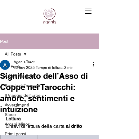
Post
All Posts
Aganis Tarot
All Posts
22 nov 2025
Tempo di lettura: 2 min
Significato dell’Asso di
Arcani Maggiori
Coppe nei Tarocchi:
Scuola di Tarocchi
Il Viaggio dell'Eroe
amore, sentimenti e
Avvertimenti
intuizione
Stese
Lettura
Arcani Minori
Chiavi di lettura della carta
 al dritto
Primi passi