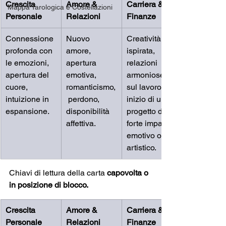
Crescita 
Amore & 
Carriera & 
Mappa Tarologica e Costellazioni
Personale
Relazioni
Finanze
Connessione 
Nuovo 
Creatività 
profonda con 
amore, 
ispirata, 
le emozioni, 
apertura 
relazioni 
apertura del 
emotiva, 
armoniose 
cuore, 
romanticismo,
sul lavoro, 
intuizione in 
 perdono, 
inizio di un 
espansione.
disponibilità 
progetto dal 
affettiva.
forte impatto 
emotivo o 
artistico.
Chiavi di lettura della carta 
capovolta o 
in posizione di blocco.
Crescita 
Amore & 
Carriera & 
Personale
Relazioni
Finanze