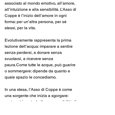
associato al mondo emotivo, all’amore, 
all’intuizione e alla sensibilità. L’Asso di 
Coppe è l’inizio dell’amore in ogni 
forma: per un’altra persona, per sé 
stessi, per la vita. 
Evolutivamente rappresenta la prima 
lezione dell’acqua: imparare a sentire 
senza perdersi, a donare senza 
svuotarsi, a ricevere senza 
paura.Come tutte le acque, può guarire 
o sommergere: dipende da quanto e 
quale spazio le concediamo.
In una stesa, l’Asso di Coppe è come 
una sorgente che inizia a sgorgare: 
porta nutrimento, bellezza, possibilità di 
relazioni profonde.È la carta dell’amore 
in tutte le sue forme, non solo 