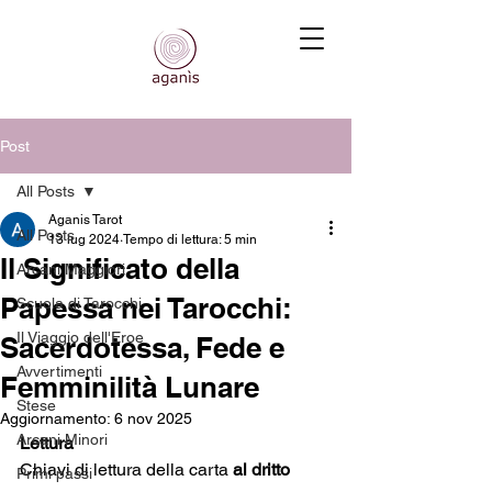
Post
All Posts
Aganis Tarot
All Posts
13 lug 2024
Tempo di lettura: 5 min
Il Significato della
Arcani Maggiori
Papessa nei Tarocchi:
Scuola di Tarocchi
Il Viaggio dell'Eroe
Sacerdotessa, Fede e
Avvertimenti
Femminilità Lunare
Stese
Aggiornamento:
6 nov 2025
Arcani Minori
Lettura
Chiavi di lettura della carta
 al dritto
Primi passi