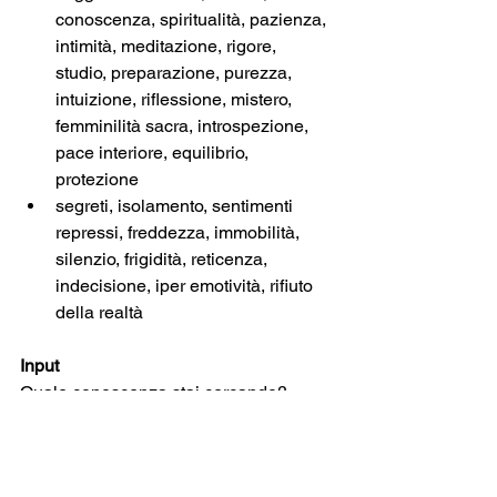
conoscenza, spiritualità, pazienza, 
intimità, meditazione, rigore, 
studio, preparazione, purezza, 
intuizione, riflessione, mistero, 
femminilità sacra, introspezione, 
pace interiore, equilibrio, 
protezione
segreti, isolamento, sentimenti 
repressi, freddezza, immobilità, 
silenzio, frigidità, reticenza, 
indecisione, iper emotività, rifiuto 
della realtà
Input
Quale conoscenza stai cercando? 
Cosa devi ricordare o “scoprire”? Cosa 
stai nascondendo? È opportuno farlo? 
Come puoi utilizzare al meglio le tue 