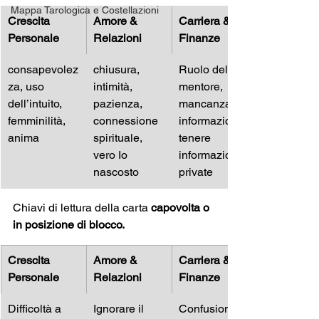
Mappa Tarologica e Costellazioni
Crescita 
Amore & 
Carriera & 
Personale
Relazioni
Finanze
consapevolez
chiusura, 
Ruolo del 
za, uso 
intimità, 
mentore, 
dell’intuito, 
pazienza, 
mancanza di 
femminilità, 
connessione 
informazione, 
anima
spirituale, 
tenere 
vero Io 
informazioni 
nascosto
private
Chiavi di lettura della carta 
capovolta o 
in posizione di blocco.
Crescita 
Amore & 
Carriera & 
Personale
Relazioni
Finanze
Difficoltà a 
Ignorare il 
Confusione 