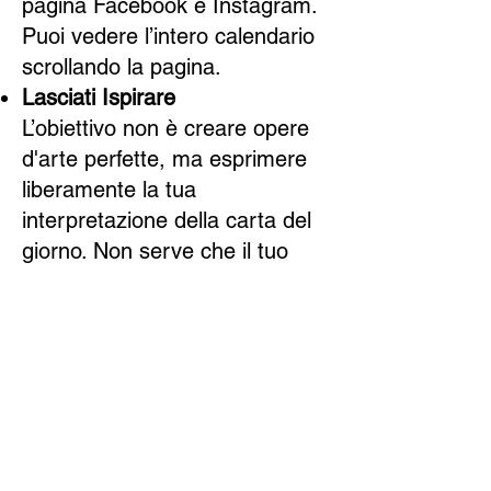
pagina Facebook e Instagram.
Puoi vedere l’intero calendario
scrollando la pagina.
Lasciati Ispirare
L’obiettivo non è creare opere
d'arte perfette, ma esprimere
liberamente la tua
interpretazione della carta del
giorno. Non serve che il tuo
disegno sia bello o fedele ai
simbolismi tradizionali –
sperimenta e divertiti!
Pubblica il Tuo Disegno
Condividi la tua creazione sul
tuo profilo social (Facebook,
Instagram o Threads) usando